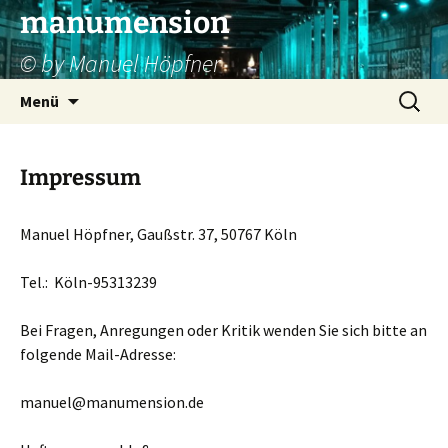
Zum
manumension
Inhalt
© by Manuel Höpfner
springen
Suchen
Menü
nach:
Impressum
Manuel Höpfner, Gaußstr. 37, 50767 Köln
Tel.: Köln-95313239
Bei Fragen, Anregungen oder Kritik wenden Sie sich bitte an
folgende Mail-Adresse:
manuel@manumension.de